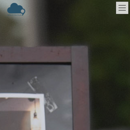
コ
ナ
ン
ビ
テ
ゲ
ン
ー
ツ
シ
へ
ョ
ス
ン
キ
に
ッ
移
プ
動